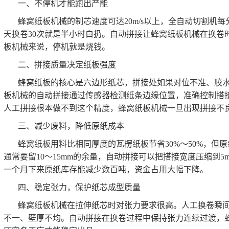
一、不停机才能跑出产能
蜂窝纸板机械的制芯速度可达20m/s以上，全自动切割机每
天换卷30次就是半小时白扔。自动拼接让蜂窝纸板机械在换卷
板机械来说，停机就是烧钱。
二、拼接质量决定纸板强度
蜂窝纸板的核心是六边形纸芯，拼接处如果对位不准、胶
板机械的自动拼接通过传感器检测纸条边缘位置，准确控制搭接
人工拼接根本做不到这个精度，蜂窝纸板机械一旦出现拼接不
三、减少废料，降低原纸成本
蜂窝纸板用料比相同厚度的瓦楞纸板节省30%～50%，但
通常要留10～15mm的余量，自动拼接可以把搭接宽度压缩到
一个月下来原纸库存能减少数百吨，资金占用大幅下降。
四、稳定张力，保护纸芯成型质量
蜂窝纸板机械在拉伸纸芯时对张力要求很高。人工换卷瞬
不一、壁厚不均。自动拼接在换卷过程中保持张力连续过渡，