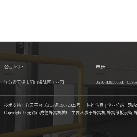
公司地址
电话
江苏省无锡市阳山镇陆区工业园
0510-83950558、8395
技术支持：
祥云平台
苏ICP备19072825号
热推信息
|
企业分站
|
网站
Copyright © 无锡市成德蜂窝机械厂 主要从事于
蜂窝机
,
蜂窝纸板设备
,