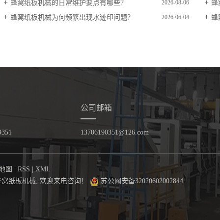
蜂窝纸板机械的日常维护要点有哪些？
蜂
2026-08-06
蜂窝纸板机械为何频繁出现水迹印问题？
蜂
2026-06-04
公司邮箱
9351
13706190351@126.com
地图
|
RSS
|
XML
蜂窝纸板机械
, 欢迎来电咨询！
苏公网安备32020602002844