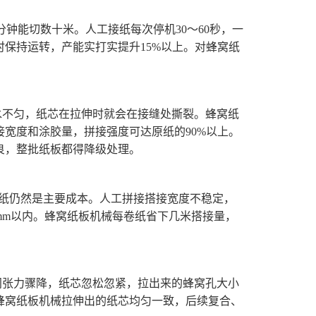
分钟能切数十米。人工接纸每次停机30～60秒，一
时保持运转，产能实打实提升15%以上。对蜂窝纸
水不匀，纸芯在拉伸时就会在接缝处撕裂。蜂窝纸
宽度和涂胶量，拼接强度可达原纸的90%以上。
良，整批纸板都得降级处理。
原纸仍然是主要成本。人工拼接搭接宽度不稳定，
5mm以内。蜂窝纸板机械每卷纸省下几米搭接量，
间张力骤降，纸芯忽松忽紧，拉出来的蜂窝孔大小
蜂窝纸板机械拉伸出的纸芯均匀一致，后续复合、