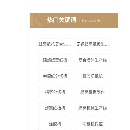
K
热门关键词
Keywords
蜂窝纸芯复合生产线
无锡蜂窝纸板生产线
阻燃蜂窝纸板
复合墙体生产线
卷筒纸分切机
纸芯切纸机
横竖分切机
蜂窝纸板制作
蜂窝纸板机
蜂窝机械生产线
涂胶机
切纸机程控