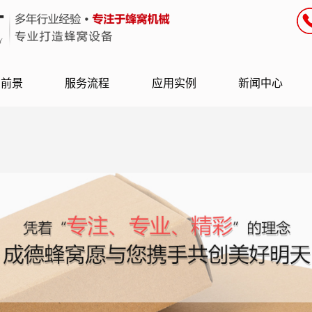
用前景
服务流程
应用实例
新闻中心