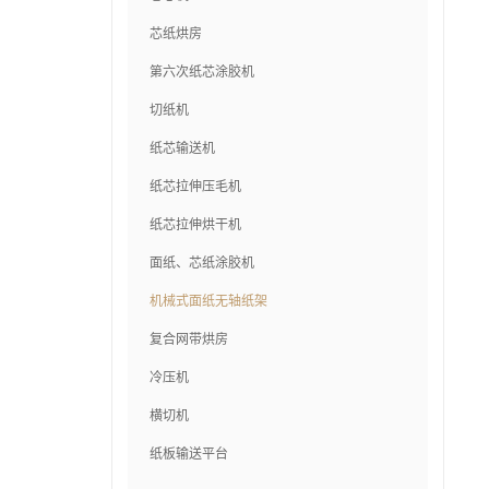
芯纸烘房
第六次纸芯涂胶机
切纸机
纸芯输送机
纸芯拉伸压毛机
纸芯拉伸烘干机
面纸、芯纸涂胶机
机械式面纸无轴纸架
复合网带烘房
冷压机
横切机
纸板输送平台