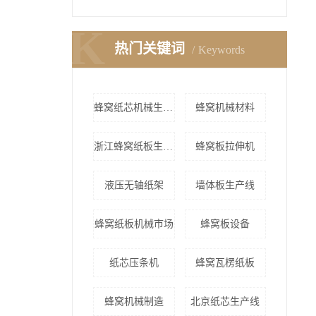
K
热门关键词
Keywords
蜂窝纸芯机械生产线
蜂窝机械材料
浙江蜂窝纸板生产线
蜂窝板拉伸机
液压无轴纸架
墙体板生产线
蜂窝纸板机械市场
蜂窝板设备
纸芯压条机
蜂窝瓦楞纸板
蜂窝机械制造
北京纸芯生产线