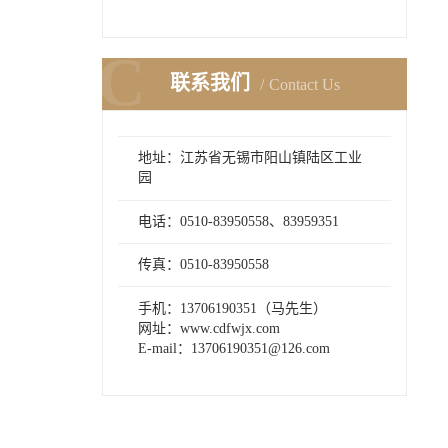
C
联系我们
Contact Us
地址：江苏省无锡市阳山镇陆区工业
园
电话：0510-83950558、83959351
传真：0510-83950558
手机：13706190351（马先生）
网址：www.cdfwjx.com
E-mail：13706190351@126.com