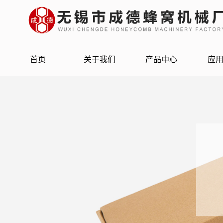
首页
关于我们
产品中心
应