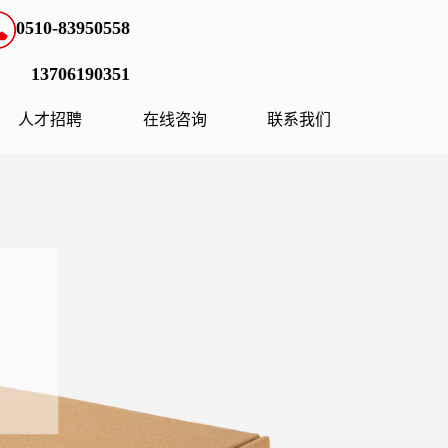
0510-83950558
13706190351
人才招聘
在线咨询
联系我们