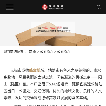
您当前的位置 ：
首 页
>
公司简介
>
公司简介
无锡市成德
蜂窝机
械厂地处素有鱼米之乡美称的江南水
乡腹地，风景秀丽的太湖之滨，闻名遐迩的机械之乡——阳
山（陆区）镇。本厂座落于S342省道旁，距锡宜高速公路陆
区出口一公里处，交通便利。优久的地域文化、良好的人文
素养，发达的交通是成德蜂窝赖以发展的坚实基础。